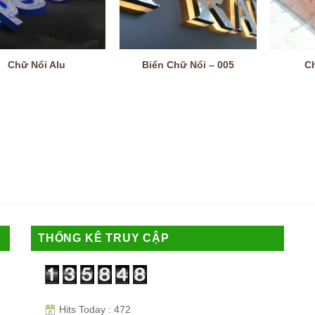
Chữ Nổi Alu
Biển Chữ Nổi – 005
C
THỐNG KÊ TRUY CẬP
Hits Today : 472