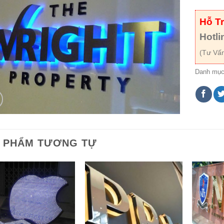
Hỗ T
Hotli
(Tư Vấn
Danh mụ
 PHẨM TƯƠNG TỰ