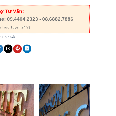
rợ Tư Vấn:
ne: 09.4404.2323 - 08.6882.7886
 Trực Tuyến 24/7)
c:
Chữ Nổi