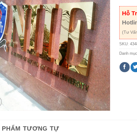
Hỗ T
Hotli
(Tư Vấn
SKU:
434
Danh mụ
 PHẨM TƯƠNG TỰ