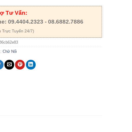
rợ Tư Vấn:
ne: 09.4404.2323 - 08.6882.7886
 Trực Tuyến 24/7)
86cb62e83
c:
Chữ Nổi