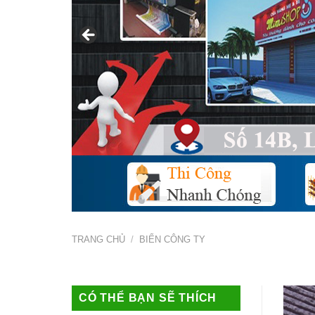
TRANG CHỦ
/
BIỂN CÔNG TY
CÓ THỂ BẠN SẼ THÍCH