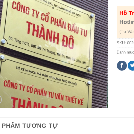
Hỗ T
Hotli
(Tư Vấn
SKU:
002
Danh mụ
 PHẨM TƯƠNG TỰ