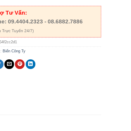
rợ Tư Vấn:
ne: 09.4404.2323 - 08.6882.7886
 Trực Tuyến 24/7)
54f2cc2d1
c:
Biển Công Ty