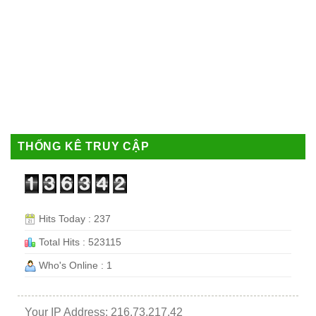
THỐNG KÊ TRUY CẬP
Hits Today : 237
Total Hits : 523115
Who's Online : 1
Your IP Address: 216.73.217.42