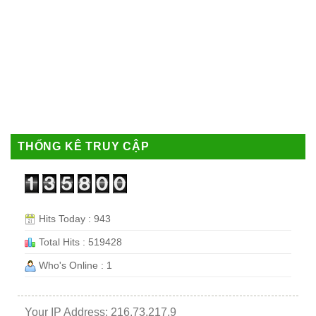
THỐNG KÊ TRUY CẬP
Hits Today : 943
Total Hits : 519428
Who's Online : 1
Your IP Address: 216.73.217.9