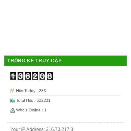
THỐNG KÊ TRUY CẬP
Hits Today : 236
Total Hits : 522231
Who's Online : 1
Your IP Address: 216.73.217.8