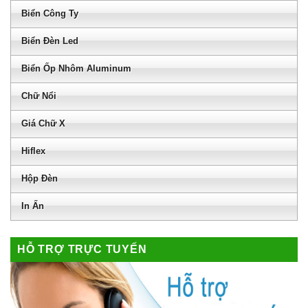
Biển Công Ty
Biển Đèn Led
Biển Ốp Nhôm Aluminum
Chữ Nổi
Giá Chữ X
Hiflex
Hộp Đèn
In Ấn
HỖ TRỢ TRỰC TUYẾN