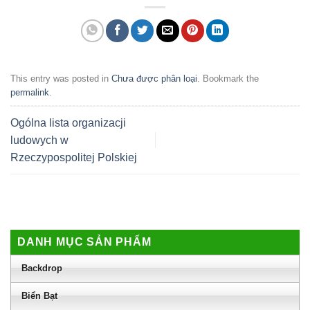
This entry was posted in
Chưa được phân loại
. Bookmark the
permalink
.
Ogólna lista organizacji
ludowych w
Rzeczypospolitej Polskiej
DANH MỤC SẢN PHẨM
Backdrop
Biển Bạt