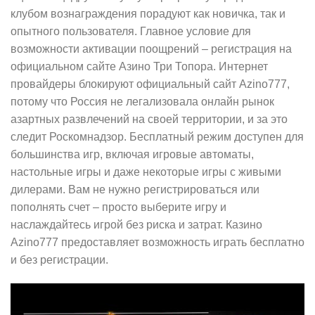
клубом вознаграждения порадуют как новичка, так и
опытного пользователя. Главное условие для
возможности активации поощрений – регистрация на
официальном сайте Азино Три Топора. Интернет
провайдеры блокируют официальный сайт Azino777,
потому что Россия не легализовала онлайн рынок
азартных развлечений на своей территории, и за это
следит Роскомнадзор. Бесплатный режим доступен для
большинства игр, включая игровые автоматы,
настольные игры и даже некоторые игры с живыми
дилерами. Вам не нужно регистрироваться или
пополнять счет – просто выберите игру и
наслаждайтесь игрой без риска и затрат. Казино
Azino777 предоставляет возможность играть бесплатно
и без регистрации.