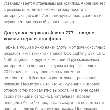
устанавливается отдельным apk файлом. Анонимайзер
в режиме инкогнито поможет игроку посетить
интересующий сайт. Имеет низкую скорость работы и
неудовлетворительный уровень защиты.
Доступное зеркало Азино 777 – вход с
компьютера и телефона
Также, в лобби можно найти слоты и от других крупных
разработчиков таких как Thunderkick, Lighting Box, ELK,
NetEnt, Igrosoft и других компаний. В русскоязычном
интернете оно появилось одним из первых – еще в
2011 году – и сразу привлекло множество
пользователей благодаря достаточно агрессивной
рекламе. Несмотря на то, что конкуренция в игровой
отрасли с тех пор заметно выросла, казино не сдает
своих позиций и сегодня. Виртуальная игровая
площадка Azino777 предлагает азартным посетителям
оценить щедрую бонусную программу. Предложенные