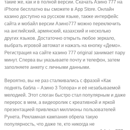
такие же, как и в полной версии. Скачать Азино 777 на
iPhone бесплатно вы сможете в App Store. Онлайн
казино доступно на русском языке, также интерфейс
сайта и мобайл версии Азино777 можно переключить
на английский, армянский, казахский и несколько
других языков. Достаточно открыть любое зеркало,
выбрать игровой автомат и нажать на кнопку «Демо».
Регистрация на сайте казино 777 original занимает пару
минут. Сперва вы указываете почту и телефон, затем
заполняете анкету с личными данными.
Вероятно, вы не раз сталкивались с фразой «Как
поднять бабла – Азино 3 Топора» и её незабываемой
мелодией. Этот слоган быстро стал популярным и даже
перерос в мем, а видеоролик с креативной и яркой
презентацией привлекал миллионы пользователей
Рунета. Рекламная кампания обрела такую
популярность, что даже те, кто никогда не