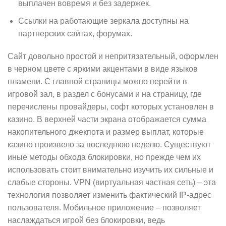
выплачен вовремя и без задержек.
Ссылки на работающие зеркала доступны на
партнерских сайтах, форумах.
Сайт довольно простой и непритязательный, оформлен
в черном цвете с яркими акцентами в виде языков
пламени. С главной страницы можно перейти в
игровой зал, в раздел с бонусами и на страницу, где
перечислены провайдеры, софт которых установлен в
казино. В верхней части экрана отображается сумма
накопительного джекпота и размер выплат, которые
казино произвело за последнюю неделю. Существуют
иные методы обхода блокировки, но прежде чем их
использовать стоит внимательно изучить их сильные и
слабые стороны. VPN (виртуальная частная сеть) – эта
технология позволяет изменить фактический IP-адрес
пользователя. Мобильное приложение – позволяет
наслаждаться игрой без блокировки, ведь