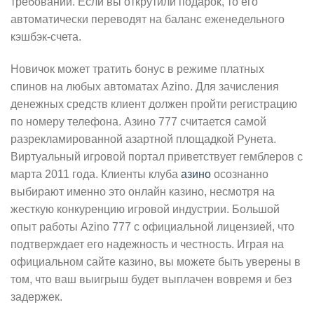
требований. Если вы открутили подарок, то его
автоматически переводят на баланс еженедельного
кэшбэк-счета.
Новичок может тратить бонус в режиме платных
спинов на любых автоматах Azino. Для зачисления
денежных средств клиент должен пройти регистрацию
по номеру телефона. Азино 777 считается самой
разрекламированной азартной площадкой Рунета.
Виртуальный игровой портал приветствует гемблеров с
марта 2011 года. Клиенты клуба
азино
осознанно
выбирают именно это онлайн казино, несмотря на
жесткую конкуренцию игровой индустрии. Большой
опыт работы Azino 777 с официальной лицензией, что
подтверждает его надежность и честность. Играя на
официальном сайте казино, вы можете быть уверены в
том, что ваш выигрыш будет выплачен вовремя и без
задержек.