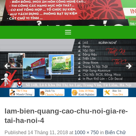
Skip
to
content
lam-bien-quang-cao-chu-noi-gia-re-
tai-ha-noi-4
Published
14 Tháng 11, 2018
at
1000 × 750
in
Biển Chữ