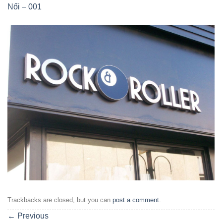
Nổi – 001
Trackbacks are closed, but you can
post a comment
.
←
Previous