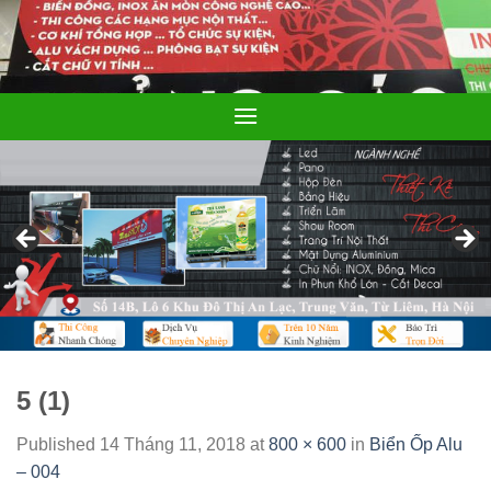
Skip
to
content
5 (1)
Published
14 Tháng 11, 2018
at
800 × 600
in
Biển Ốp Alu
– 004