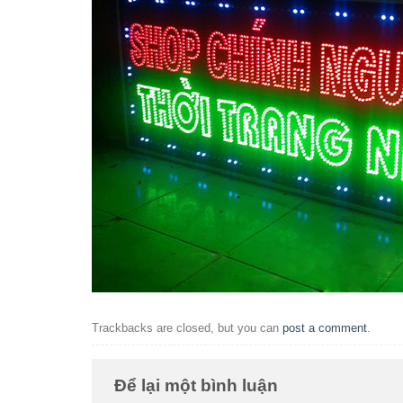
Trackbacks are closed, but you can
post a comment
.
Để lại một bình luận