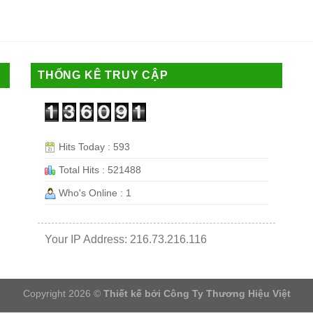
THỐNG KÊ TRUY CẬP
Hits Today : 593
Total Hits : 521488
Who's Online : 1
Your IP Address: 216.73.216.116
Copyright 2026 ©
Thiết kế bởi
Công Ty Thương Hiệu Việt