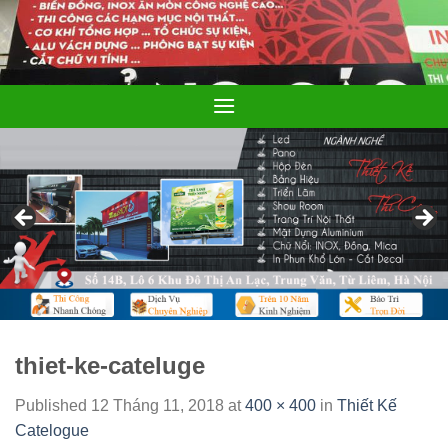
Skip
to
content
thiet-ke-cateluge
Published
12 Tháng 11, 2018
at
400 × 400
in
Thiết Kế
Catelogue