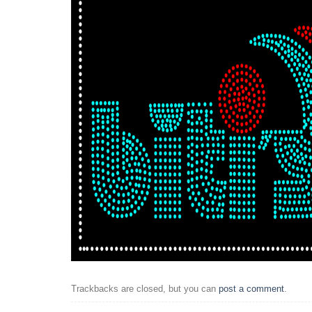
Trackbacks are closed, but you can
post a comment
.